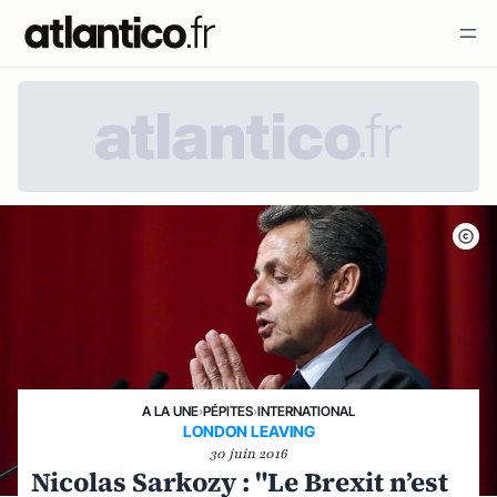
A LA UNE
›
PÉPITES
›
INTERNATIONAL
LONDON LEAVING
30 juin 2016
Nicolas Sarkozy : "Le Brexit n’est