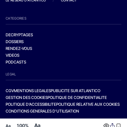
LE RESEAU D'ATLANTICO
/
CONTACT
CATEGORIES
DECRYPTAGES
DOSSIERS
RENDEZ-VOUS
VIDEOS
PODCASTS
LEGAL
CGV
MENTIONS LEGALES
PUBLICITE SUR ATLANTICO
GESTION DES COOKIES
POLITIQUE DE CONFIDENTIALITE
POLITIQUE D’ACCESSIBILITE
POLITIQUE RELATIVE AUX COOKIES
CONDITIONS GENERALES D’UTILISATION
Aa
100%
Aa