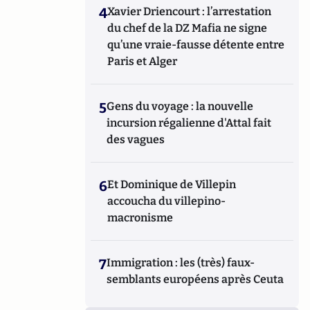
4
Xavier Driencourt : l’arrestation
du chef de la DZ Mafia ne signe
qu’une vraie-fausse détente entre
Paris et Alger
5
Gens du voyage : la nouvelle
incursion régalienne d'Attal fait
des vagues
6
Et Dominique de Villepin
accoucha du villepino-
macronisme
7
Immigration : les (très) faux-
semblants européens après Ceuta