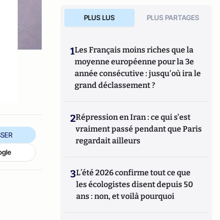
PLUS LUS
PLUS PARTAGES
1
Les Français moins riches que la
moyenne européenne pour la 3e
année consécutive : jusqu'où ira le
grand déclassement ?
2
Répression en Iran : ce qui s'est
vraiment passé pendant que Paris
SER
regardait ailleurs
ogle
3
L’été 2026 confirme tout ce que
les écologistes disent depuis 50
ans : non, et voilà pourquoi