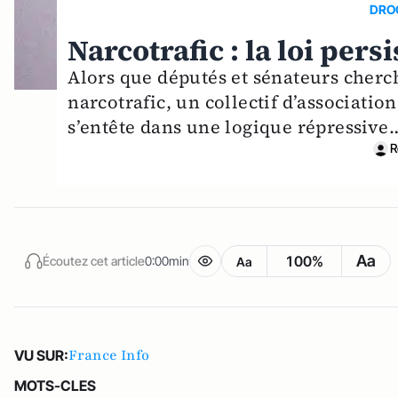
DRO
Narcotrafic : la loi pers
Alors que députés et sénateurs cherc
narcotrafic, un collectif d’association
s’entête dans une logique répressive
R
Aa
100%
Écoutez cet article
0:00min
Aa
France Info
VU SUR:
MOTS-CLES