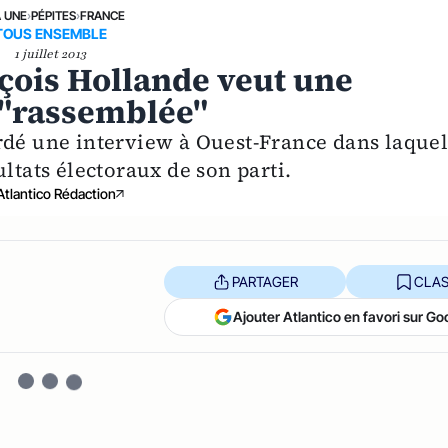
A UNE
›
PÉPITES
›
FRANCE
TOUS ENSEMBLE
1 juillet 2013
çois Hollande veut une
 "rassemblée"
rdé une interview à Ouest-France dans laquel
ltats électoraux de son parti.
Atlantico Rédaction
PARTAGER
CLAS
Ajouter Atlantico en favori sur Go