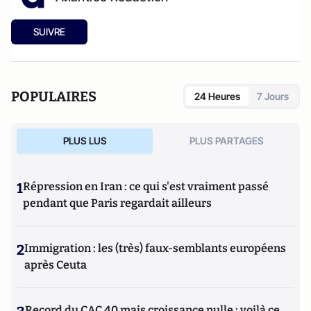
SUIVRE
POPULAIRES
24 Heures
7 Jours
PLUS LUS
PLUS PARTAGES
1
Répression en Iran : ce qui s'est vraiment passé
pendant que Paris regardait ailleurs
2
Immigration : les (très) faux-semblants européens
après Ceuta
Record du CAC 40 mais croissance nulle : voilà ce