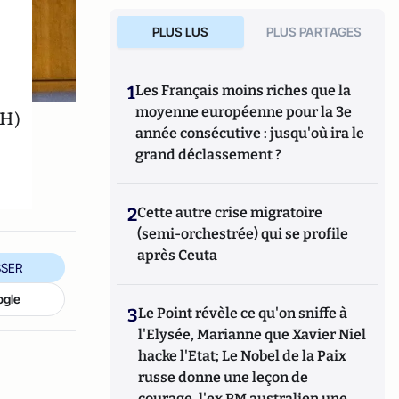
PLUS LUS
PLUS PARTAGES
1
Les Français moins riches que la
moyenne européenne pour la 3e
DH)
année consécutive : jusqu'où ira le
grand déclassement ?
2
Cette autre crise migratoire
(semi-orchestrée) qui se profile
après Ceuta
SER
ogle
3
Le Point révèle ce qu'on sniffe à
l'Elysée, Marianne que Xavier Niel
hacke l'Etat; Le Nobel de la Paix
russe donne une leçon de
courage, l'ex PM australien une