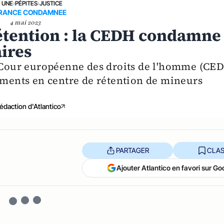
A UNE
›
PÉPITES
›
JUSTICE
FRANCE CONDAMNEE
4 mai 2023
étention : la CEDH condamne
aires
a Cour européenne des droits de l'homme (CE
cements en centre de rétention de mineurs
édaction d'Atlantico
PARTAGER
CLAS
Ajouter Atlantico en favori sur Go