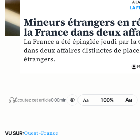
A L
LA 
Mineurs étrangers en r
la France dans deux aff
La France a été épinglée jeudi par l
dans deux affaires distinctes de pla
étrangers.
R
Aa
100%
Écoutez cet article
0:00min
Aa
Ouest-France
VU SUR: