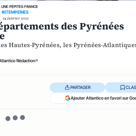
A UNE
›
PÉPITES
›
FRANCE
INTEMPERIES
24 janvier 2013
départements des Pyrénées
ge
les Hautes-Pyrénées, les Pyrénées-Atlantique
Atlantico Rédaction
PARTAGER
CLAS
Ajouter Atlantico en favori sur Go