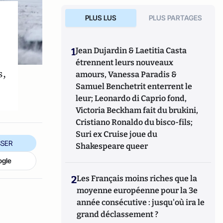
PLUS LUS
PLUS PARTAGES
1
Jean Dujardin & Laetitia Casta
étrennent leurs nouveaux
s,
amours, Vanessa Paradis &
Samuel Benchetrit enterrent le
leur; Leonardo di Caprio fond,
Victoria Beckham fait du brukini,
Cristiano Ronaldo du bisco-fils;
Suri ex Cruise joue du
SER
Shakespeare queer
ogle
2
Les Français moins riches que la
moyenne européenne pour la 3e
année consécutive : jusqu'où ira le
grand déclassement ?