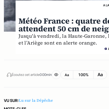
A L
Météo France : quatre 
attendent 50 cm de nei
Jusqu'à vendredi, la Haute-Garonne, 
et l’Ariège sont en alerte orange.
Aa
100%
Écoutez cet article
0:00min
Aa
Lu sur la Dépêche
VU SUR:
MOTS-CLES