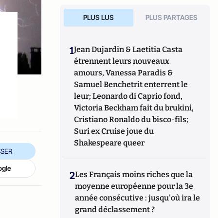
PLUS LUS
PLUS PARTAGES
1
Jean Dujardin & Laetitia Casta
étrennent leurs nouveaux
amours, Vanessa Paradis &
Samuel Benchetrit enterrent le
leur; Leonardo di Caprio fond,
Victoria Beckham fait du brukini,
Cristiano Ronaldo du bisco-fils;
Suri ex Cruise joue du
Shakespeare queer
SER
ogle
2
Les Français moins riches que la
moyenne européenne pour la 3e
année consécutive : jusqu'où ira le
grand déclassement ?