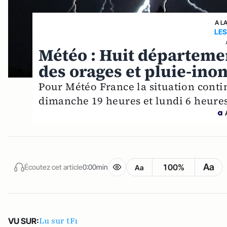
A L
LES
Météo : Huit départeme
des orages et pluie-ino
Pour Météo France la situation contin
dimanche 19 heures et lundi 6 heures
Aa
100%
Écoutez cet article
0:00min
Aa
Lu sur tF1
VU SUR: