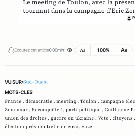
Le meeting de Toulon, avec la prése
tournant dans la campagne d’Eric Z
R
Aa
100%
Écoutez cet article
0:00min
Aa
Sud-Ouest
VU SUR:
MOTS-CLES
France ,
démocratie ,
meeting ,
Toulon ,
campagne élec
Zemmour ,
Reconquête ! ,
parti politique ,
Guillaume Pe
union des droites ,
guerre en ukraine ,
Vote ,
citoyens 
élection présidentielle de 2022 ,
2022