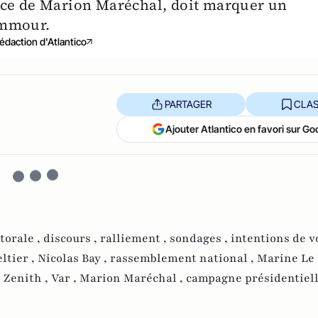
nce de Marion Maréchal, doit marquer un
emmour.
édaction d'Atlantico
PARTAGER
CLAS
Ajouter Atlantico en favori sur Go
torale ,
discours ,
ralliement ,
sondages ,
intentions de v
ltier ,
Nicolas Bay ,
rassemblement national ,
Marine Le 
,
Zenith ,
Var ,
Marion Maréchal ,
campagne présidentiell