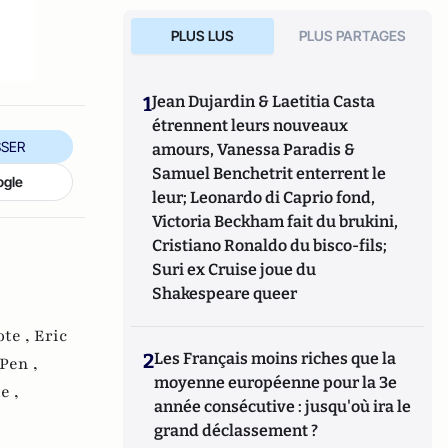
PLUS LUS
PLUS PARTAGES
1
Jean Dujardin & Laetitia Casta
étrennent leurs nouveaux
SER
amours, Vanessa Paradis &
Samuel Benchetrit enterrent le
ogle
leur; Leonardo di Caprio fond,
Victoria Beckham fait du brukini,
Cristiano Ronaldo du bisco-fils;
Suri ex Cruise joue du
Shakespeare queer
ote ,
Eric
2
Les Français moins riches que la
Pen ,
moyenne européenne pour la 3e
e ,
année consécutive : jusqu'où ira le
grand déclassement ?