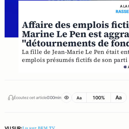
A LA
RASSE
Affaire des emplois fict
Marine Le Pen est aggra
"détournements de fond
La fille de Jean-Marie Le Pen était en
emplois présumés fictifs de son part
Aa
100%
Écoutez cet article
0:00min
Aa
Lu sur BFM TV
VU SUR: