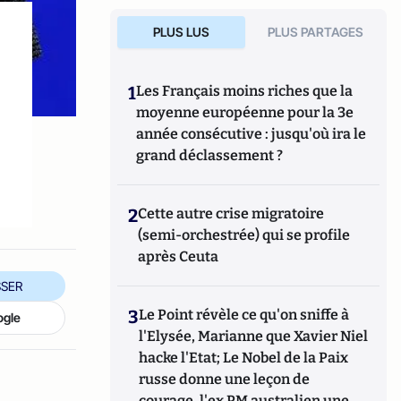
PLUS LUS
PLUS PARTAGES
1
Les Français moins riches que la
moyenne européenne pour la 3e
année consécutive : jusqu'où ira le
grand déclassement ?
2
Cette autre crise migratoire
(semi-orchestrée) qui se profile
après Ceuta
SER
3
Le Point révèle ce qu'on sniffe à
ogle
l'Elysée, Marianne que Xavier Niel
hacke l'Etat; Le Nobel de la Paix
russe donne une leçon de
courage, l'ex PM australien une