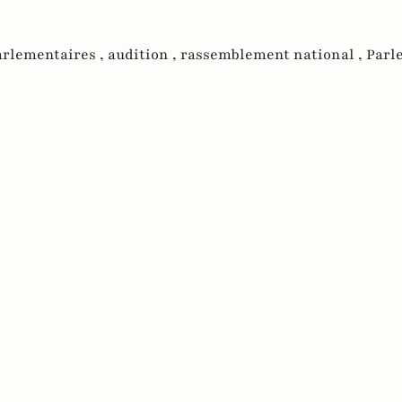
arlementaires ,
audition ,
rassemblement national ,
Parl