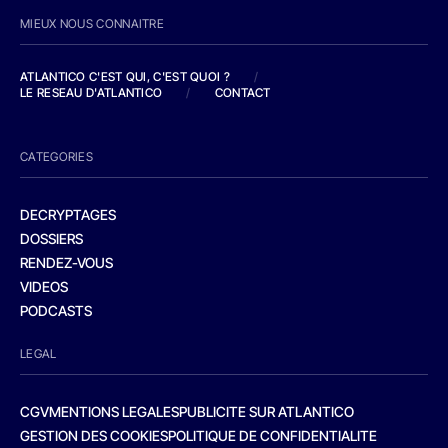
MIEUX NOUS CONNAITRE
ATLANTICO C'EST QUI, C'EST QUOI ?
/
LE RESEAU D'ATLANTICO
/
CONTACT
CATEGORIES
DECRYPTAGES
DOSSIERS
RENDEZ-VOUS
VIDEOS
PODCASTS
LEGAL
CGV
MENTIONS LEGALES
PUBLICITE SUR ATLANTICO
GESTION DES COOKIES
POLITIQUE DE CONFIDENTIALITE