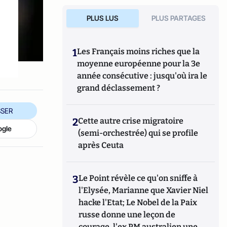
PLUS LUS
PLUS PARTAGES
1
Les Français moins riches que la
moyenne européenne pour la 3e
année consécutive : jusqu'où ira le
grand déclassement ?
SER
2
Cette autre crise migratoire
ogle
(semi-orchestrée) qui se profile
après Ceuta
3
Le Point révèle ce qu'on sniffe à
l'Elysée, Marianne que Xavier Niel
hacke l'Etat; Le Nobel de la Paix
russe donne une leçon de
courage, l'ex PM australien une