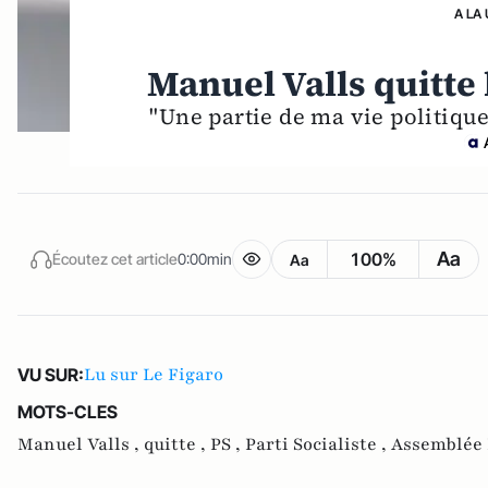
A LA
Manuel Valls quitte 
"Une partie de ma vie politiqu
Aa
100%
Écoutez cet article
0:00min
Aa
Lu sur Le Figaro
VU SUR:
MOTS-CLES
Manuel Valls ,
quitte ,
PS ,
Parti Socialiste ,
Assemblée 