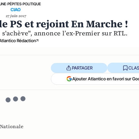
 UNE
›
PÉPITES
›
POLITIQUE
CIAO
27 juin 2017
le PS et rejoint En Marche !
e s'achève", annonce l’ex-Premier sur RTL.
Atlantico Rédaction
PARTAGER
CLAS
Ajouter Atlantico en favori sur Go
Nationale