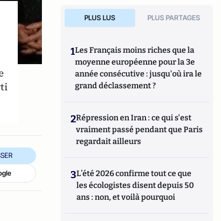
PLUS LUS
PLUS PARTAGES
1
Les Français moins riches que la
moyenne européenne pour la 3e
e
année consécutive : jusqu'où ira le
ti
grand déclassement ?
2
Répression en Iran : ce qui s'est
vraiment passé pendant que Paris
regardait ailleurs
SER
ogle
3
L’été 2026 confirme tout ce que
les écologistes disent depuis 50
ans : non, et voilà pourquoi