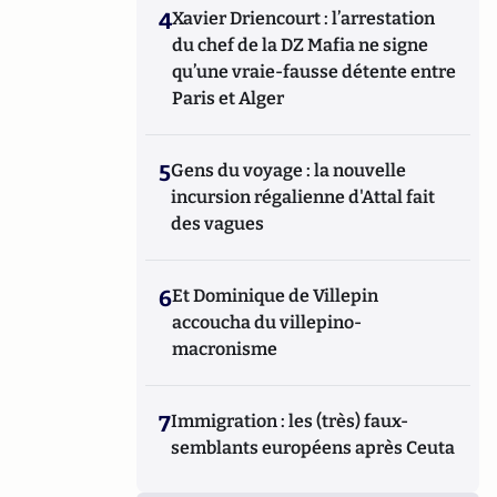
4
Xavier Driencourt : l’arrestation
du chef de la DZ Mafia ne signe
qu’une vraie-fausse détente entre
Paris et Alger
5
Gens du voyage : la nouvelle
incursion régalienne d'Attal fait
des vagues
6
Et Dominique de Villepin
accoucha du villepino-
macronisme
7
Immigration : les (très) faux-
semblants européens après Ceuta