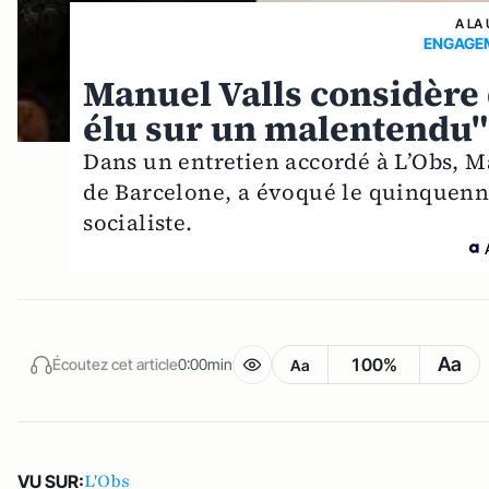
A LA
ENGAGE
Manuel Valls considère 
élu sur un malentendu"
Dans un entretien accordé à L’Obs, M
de Barcelone, a évoqué le quinquenna
socialiste.
Aa
100%
Écoutez cet article
0:00min
Aa
L'Obs
VU SUR: