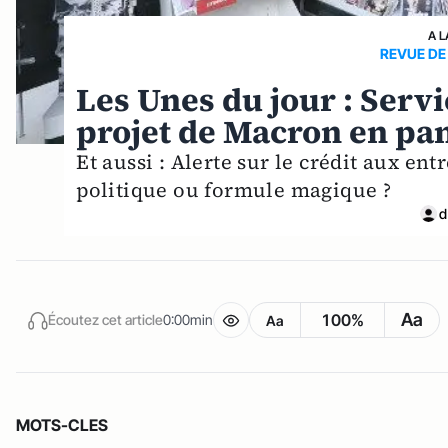
A L
REVUE DE
Les Unes du jour : Servi
projet de Macron en pa
Et aussi : Alerte sur le crédit aux en
politique ou formule magique ?
d
Aa
100%
Écoutez cet article
0:00min
Aa
MOTS-CLES