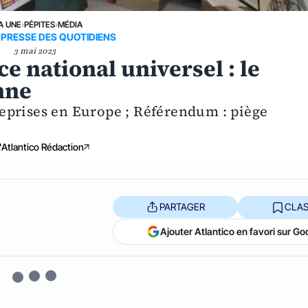
A UNE
›
PÉPITES
›
MÉDIA
 PRESSE DES QUOTIDIENS
3 mai 2023
ce national universel : le
nne
treprises en Europe ; Référendum : piège
'Atlantico Rédaction
PARTAGER
CLAS
Ajouter Atlantico en favori sur Go