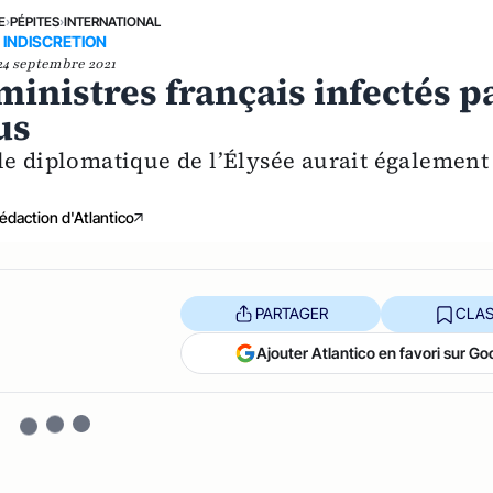
E
›
PÉPITES
›
INTERNATIONAL
INDISCRETION
24 septembre 2021
ministres français infectés p
us
le diplomatique de l’Élysée aurait également
édaction d'Atlantico
PARTAGER
CLAS
Ajouter Atlantico en favori sur Go