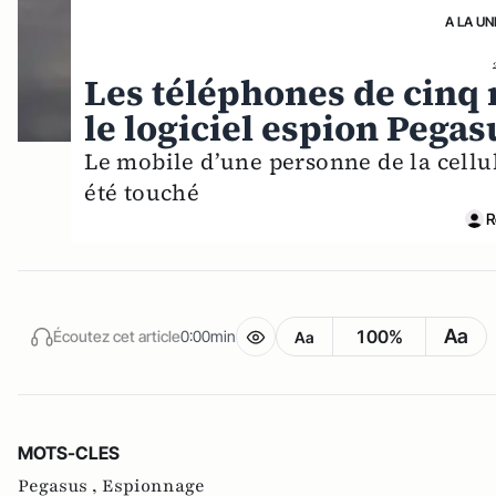
A LA UN
Les téléphones de cinq 
le logiciel espion Pegas
Le mobile d’une personne de la cellu
été touché
R
Aa
100%
Écoutez cet article
0:00min
Aa
MOTS-CLES
Pegasus ,
Espionnage