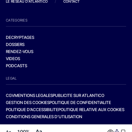
LE RESEAU D'ATLANTICO
/
CONTACT
CATEGORIES
DECRYPTAGES
DOSSIERS
RENDEZ-VOUS
VIDEOS
PODCASTS
LEGAL
CGV
MENTIONS LEGALES
PUBLICITE SUR ATLANTICO
GESTION DES COOKIES
POLITIQUE DE CONFIDENTIALITE
POLITIQUE D’ACCESSIBILITE
POLITIQUE RELATIVE AUX COOKIES
CONDITIONS GENERALES D’UTILISATION
Aa
100%
Aa