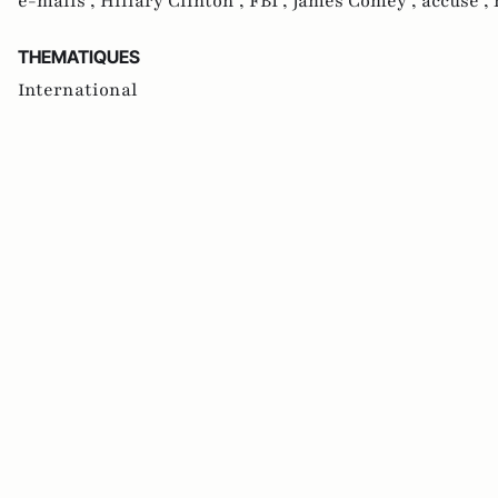
e-mails ,
Hillary Clinton ,
FBI ,
James Comey ,
accusé ,
THEMATIQUES
International