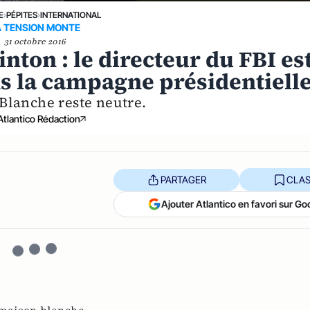
E
›
PÉPITES
›
INTERNATIONAL
A TENSION MONTE
31 octobre 2016
inton : le directeur du FBI es
ns la campagne présidentiell
Blanche reste neutre.
Atlantico Rédaction
PARTAGER
CLAS
Ajouter Atlantico en favori sur Go