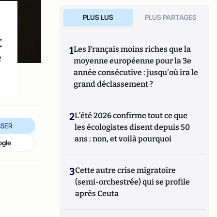
PLUS LUS
PLUS PARTAGES
t
1
Les Français moins riches que la
e
moyenne européenne pour la 3e
année consécutive : jusqu'où ira le
grand déclassement ?
2
L’été 2026 confirme tout ce que
SER
les écologistes disent depuis 50
ans : non, et voilà pourquoi
ogle
3
Cette autre crise migratoire
(semi-orchestrée) qui se profile
après Ceuta