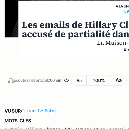
A LA UN
L
Les emails de Hillary Cl
accusé de partialité da
La Maison-
Aa
100%
Écoutez cet article
0:00min
Aa
Lu sur Le Point
VU SUR:
MOTS-CLES