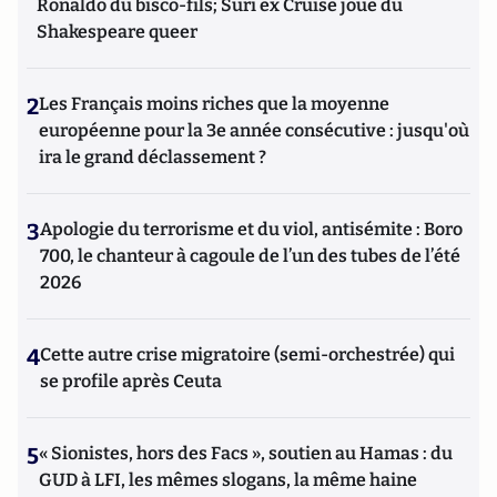
Ronaldo du bisco-fils; Suri ex Cruise joue du
Shakespeare queer
2
Les Français moins riches que la moyenne
européenne pour la 3e année consécutive : jusqu'où
ira le grand déclassement ?
3
Apologie du terrorisme et du viol, antisémite : Boro
700, le chanteur à cagoule de l’un des tubes de l’été
2026
4
Cette autre crise migratoire (semi-orchestrée) qui
se profile après Ceuta
5
« Sionistes, hors des Facs », soutien au Hamas : du
GUD à LFI, les mêmes slogans, la même haine