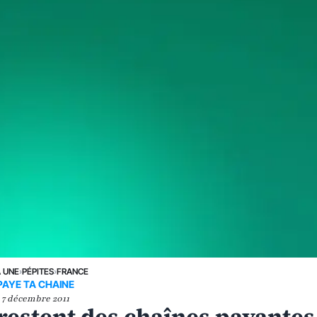
A UNE
›
PÉPITES
›
FRANCE
PAYE TA CHAINE
7 décembre 2011