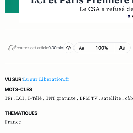
LCI et Paris Première
Le CSA a refusé d
Aa
100%
Écoutez cet article
0:00min
Aa
Lu sur Liberation.fr
VU SUR:
MOTS-CLES
TF1 ,
LCI ,
I-Télé ,
TNT gratuite ,
BFM TV ,
satellite ,
câb
THEMATIQUES
France