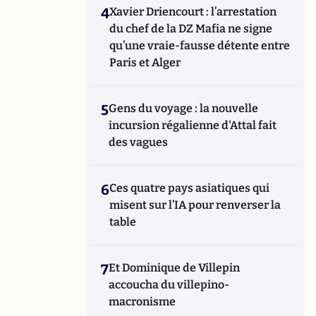
4
Xavier Driencourt : l’arrestation
du chef de la DZ Mafia ne signe
qu’une vraie-fausse détente entre
Paris et Alger
5
Gens du voyage : la nouvelle
incursion régalienne d'Attal fait
des vagues
6
Ces quatre pays asiatiques qui
misent sur l’IA pour renverser la
table
7
Et Dominique de Villepin
accoucha du villepino-
macronisme