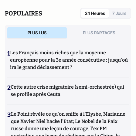
POPULAIRES
24 Heures
7 Jours
PLUS LUS
PLUS PARTAGES
1
Les Français moins riches que la moyenne
européenne pour la 3e année consécutive : jusqu'où
ira le grand déclassement ?
2
Cette autre crise migratoire (semi-orchestrée) qui
se profile après Ceuta
3
Le Point révèle ce qu'on sniffe à l'Elysée, Marianne
que Xavier Niel hacke l'Etat; Le Nobel de la Paix
russe donne une leçon de courage, l'ex PM
australien une leçon de réalisme sur la Chine, la