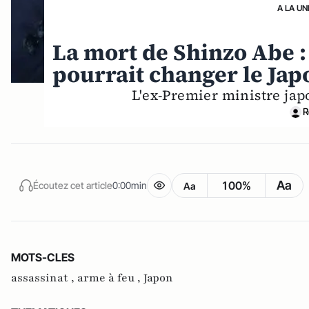
A LA UN
La mort de Shinzo Abe 
pourrait changer le Jap
L'ex-Premier ministre jap
R
Aa
100%
Écoutez cet article
0:00min
Aa
MOTS-CLES
assassinat ,
arme à feu ,
Japon