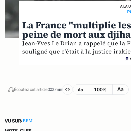
A LA 
P
La France "multiplie le
peine de mort aux djiha
Jean-Yves Le Drian a rappelé que la F
souligné que c'était à la justice iraki
Aa
100%
Écoutez cet article
0:00min
Aa
BFM
VU SUR:
MOTS-CLES