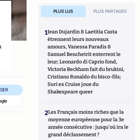
PLUS LUS
PLUS PARTAGES
1
Jean Dujardin & Laetitia Casta
étrennent leurs nouveaux
a
amours, Vanessa Paradis &
Samuel Benchetrit enterrent le
leur; Leonardo di Caprio fond,
Victoria Beckham fait du brukini,
Cristiano Ronaldo du bisco-fils;
Suri ex Cruise joue du
SER
Shakespeare queer
ogle
2
Les Français moins riches que la
moyenne européenne pour la 3e
année consécutive : jusqu'où ira le
grand déclassement ?