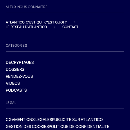
MIEUX NOUS CONNAITRE
ATLANTICO C'EST QUI, C'EST QUOI ?
/
LE RESEAU D'ATLANTICO
/
CONTACT
CATEGORIES
DECRYPTAGES
DOSSIERS
RENDEZ-VOUS
VIDEOS
PODCASTS
LEGAL
CGV
MENTIONS LEGALES
PUBLICITE SUR ATLANTICO
GESTION DES COOKIES
POLITIQUE DE CONFIDENTIALITE