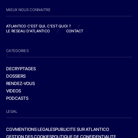
MIEUX NOUS CONNAITRE
ATLANTICO C'EST QUI, C'EST QUOI ?
/
LE RESEAU D'ATLANTICO
/
CONTACT
CATEGORIES
DECRYPTAGES
DOSSIERS
RENDEZ-VOUS
VIDEOS
PODCASTS
LEGAL
CGV
MENTIONS LEGALES
PUBLICITE SUR ATLANTICO
GESTION DES COOKIES
POLITIQUE DE CONFIDENTIALITE