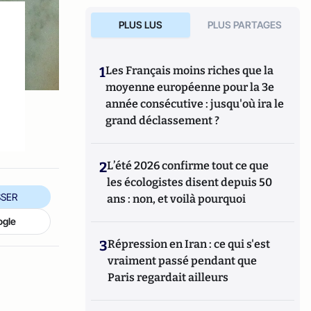
PLUS LUS
PLUS PARTAGES
1
Les Français moins riches que la
moyenne européenne pour la 3e
u
année consécutive : jusqu'où ira le
grand déclassement ?
2
L’été 2026 confirme tout ce que
les écologistes disent depuis 50
SER
ans : non, et voilà pourquoi
ogle
3
Répression en Iran : ce qui s'est
vraiment passé pendant que
Paris regardait ailleurs