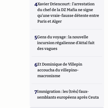
4
Xavier Driencourt : l’arrestation
du chef de la DZ Mafia ne signe
qu’une vraie-fausse détente entre
Paris et Alger
5
Gens du voyage : la nouvelle
incursion régalienne d'Attal fait
des vagues
6
Et Dominique de Villepin
accoucha du villepino-
macronisme
7
Immigration : les (très) faux-
semblants européens après Ceuta