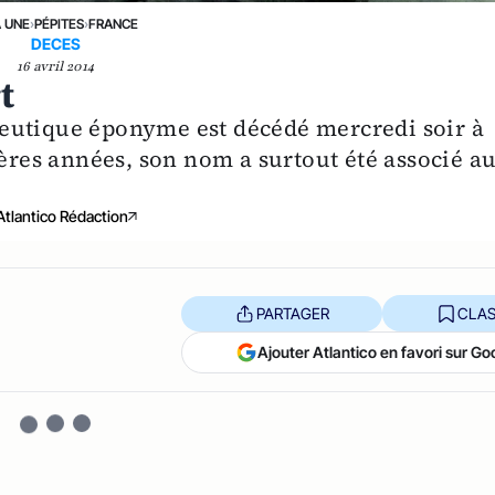
A UNE
›
PÉPITES
›
FRANCE
DECES
16 avril 2014
t
eutique éponyme est décédé mercredi soir à
ières années, son nom a surtout été associé a
Atlantico Rédaction
PARTAGER
CLAS
Ajouter Atlantico en favori sur Go