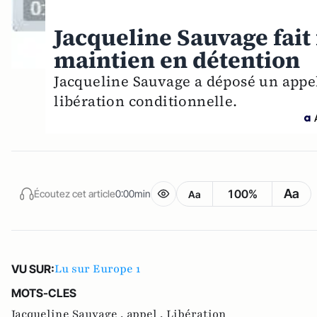
Jacqueline Sauvage fait
maintien en détention
Jacqueline Sauvage a déposé un appel
libération conditionnelle.
Aa
100%
Écoutez cet article
0:00min
Aa
Lu sur Europe 1
VU SUR:
MOTS-CLES
Jacqueline Sauvage ,
appel ,
Libération