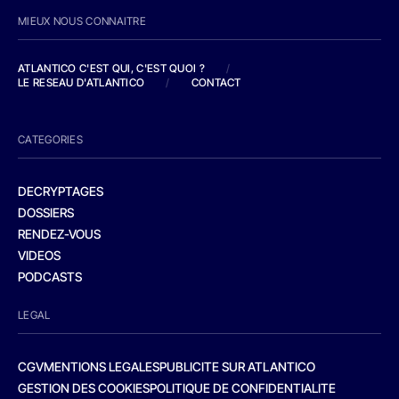
MIEUX NOUS CONNAITRE
ATLANTICO C'EST QUI, C'EST QUOI ?
/
LE RESEAU D'ATLANTICO
/
CONTACT
CATEGORIES
DECRYPTAGES
DOSSIERS
RENDEZ-VOUS
VIDEOS
PODCASTS
LEGAL
CGV
MENTIONS LEGALES
PUBLICITE SUR ATLANTICO
GESTION DES COOKIES
POLITIQUE DE CONFIDENTIALITE