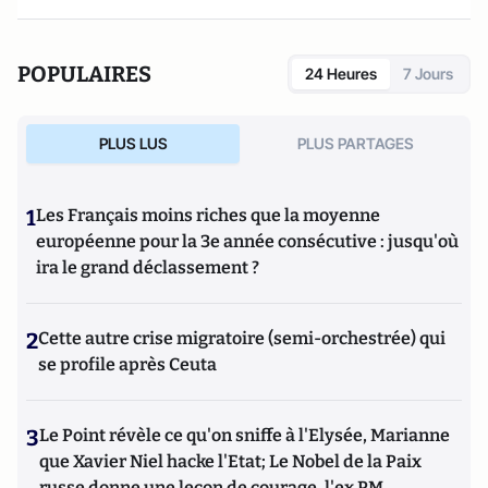
POPULAIRES
24 Heures
7 Jours
PLUS LUS
PLUS PARTAGES
1
Les Français moins riches que la moyenne
européenne pour la 3e année consécutive : jusqu'où
ira le grand déclassement ?
2
Cette autre crise migratoire (semi-orchestrée) qui
se profile après Ceuta
3
Le Point révèle ce qu'on sniffe à l'Elysée, Marianne
que Xavier Niel hacke l'Etat; Le Nobel de la Paix
russe donne une leçon de courage, l'ex PM