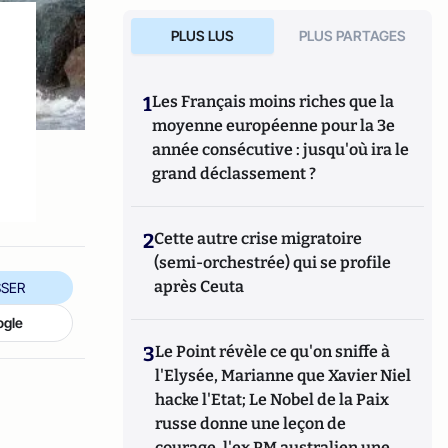
PLUS LUS
PLUS PARTAGES
1
Les Français moins riches que la
moyenne européenne pour la 3e
année consécutive : jusqu'où ira le
grand déclassement ?
2
Cette autre crise migratoire
(semi-orchestrée) qui se profile
après Ceuta
SER
ogle
3
Le Point révèle ce qu'on sniffe à
l'Elysée, Marianne que Xavier Niel
hacke l'Etat; Le Nobel de la Paix
russe donne une leçon de
courage, l'ex PM australien une