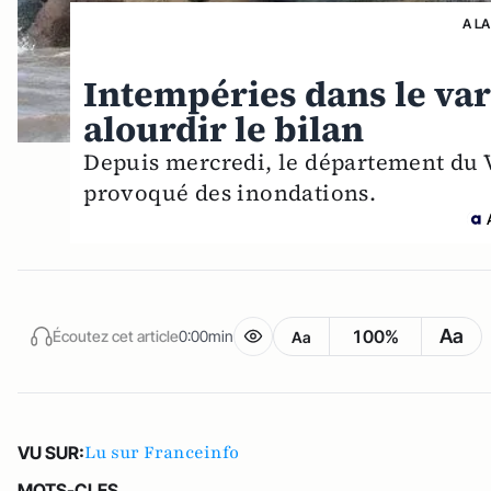
A LA
Intempéries dans le var
alourdir le bilan
Depuis mercredi, le département du V
provoqué des inondations.
Aa
100%
Écoutez cet article
0:00min
Aa
Lu sur Franceinfo
VU SUR:
MOTS-CLES