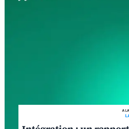
A L
L