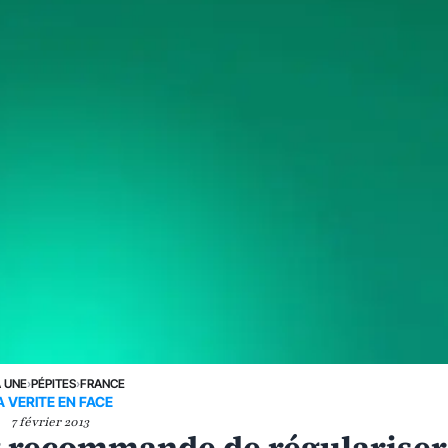
A UNE
›
PÉPITES
›
FRANCE
A VERITE EN FACE
7 février 2013