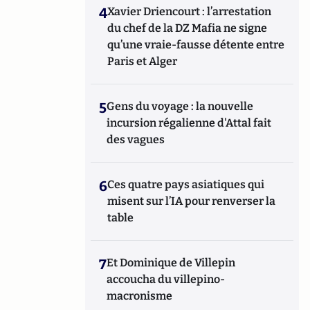
4
Xavier Driencourt : l’arrestation
du chef de la DZ Mafia ne signe
qu’une vraie-fausse détente entre
Paris et Alger
5
Gens du voyage : la nouvelle
incursion régalienne d'Attal fait
des vagues
6
Ces quatre pays asiatiques qui
misent sur l’IA pour renverser la
table
7
Et Dominique de Villepin
accoucha du villepino-
macronisme