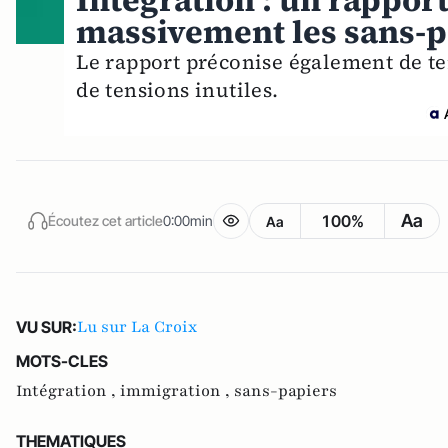
Intégration : un rappo
massivement les sans-p
Le rapport préconise également de ter
de tensions inutiles.
Aa
100%
Écoutez cet article
0:00min
Aa
Lu sur La Croix
VU SUR:
MOTS-CLES
Intégration ,
immigration ,
sans-papiers
THEMATIQUES