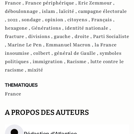
France ,
France périphérique ,
Eric Zemmour ,
déboulonnage ,
islam ,
laïcité ,
campagne électorale
,
2022 ,
sondage ,
opinion ,
citoyens ,
Français ,
hexagone ,
Générations ,
identité nationale ,
fracture ,
divisions ,
gauche ,
droite ,
Parti Socialiste
,
Marine Le Pen ,
Emmanuel Macron ,
la France
insoumise ,
colbert ,
général de Gaulle ,
symboles
politiques ,
immigration ,
Racisme ,
lutte contre le
racisme ,
mixité
THEMATIQUES
France
A PROPOS DES AUTEURS
Rédaction d'Atlantico