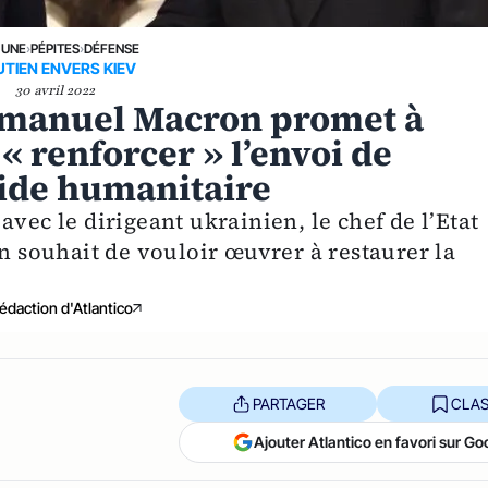
 UNE
›
PÉPITES
›
DÉFENSE
TIEN ENVERS KIEV
30 avril 2022
mmanuel Macron promet à
 renforcer » l’envoi de
’aide humanitaire
vec le dirigeant ukrainien, le chef de l’Etat
on souhait de vouloir œuvrer à restaurer la
édaction d'Atlantico
PARTAGER
CLAS
Ajouter Atlantico en favori sur Go