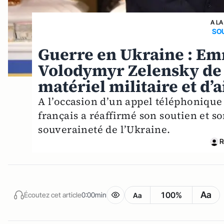
A LA
SOU
Guerre en Ukraine : E
Volodymyr Zelensky de «
matériel militaire et d
A l’occasion d’un appel téléphonique a
français a réaffirmé son soutien et s
souveraineté de l’Ukraine.
R
Aa
100%
Écoutez cet article
0:00min
Aa