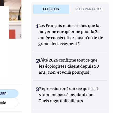
PLUS LUS
PLUS PARTAGES
1
Les Français moins riches que la
moyenne européenne pour la 3e
année consécutive : jusqu'où ira le
grand déclassement ?
2
L’été 2026 confirme tout ce que
les écologistes disent depuis 50
ans : non, et voilà pourquoi
3
Répression en Iran : ce qui s'est
SER
vraiment passé pendant que
Paris regardait ailleurs
ogle