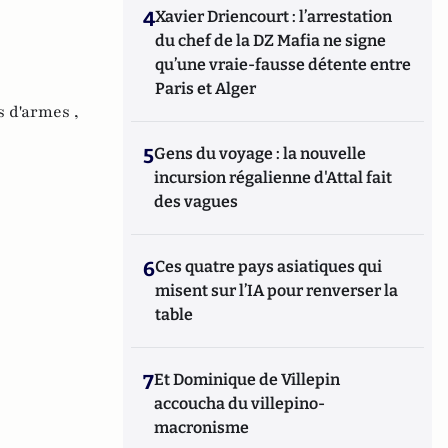
4
Xavier Driencourt : l’arrestation
du chef de la DZ Mafia ne signe
qu’une vraie-fausse détente entre
Paris et Alger
s d'armes ,
5
Gens du voyage : la nouvelle
incursion régalienne d'Attal fait
des vagues
6
Ces quatre pays asiatiques qui
misent sur l’IA pour renverser la
table
7
Et Dominique de Villepin
accoucha du villepino-
macronisme