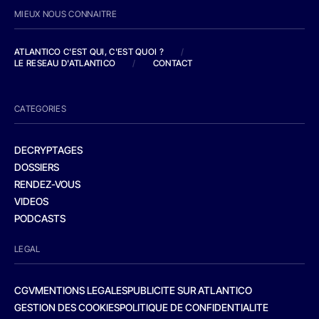
MIEUX NOUS CONNAITRE
ATLANTICO C'EST QUI, C'EST QUOI ?
/
LE RESEAU D'ATLANTICO
/
CONTACT
CATEGORIES
DECRYPTAGES
DOSSIERS
RENDEZ-VOUS
VIDEOS
PODCASTS
LEGAL
CGV
MENTIONS LEGALES
PUBLICITE SUR ATLANTICO
GESTION DES COOKIES
POLITIQUE DE CONFIDENTIALITE