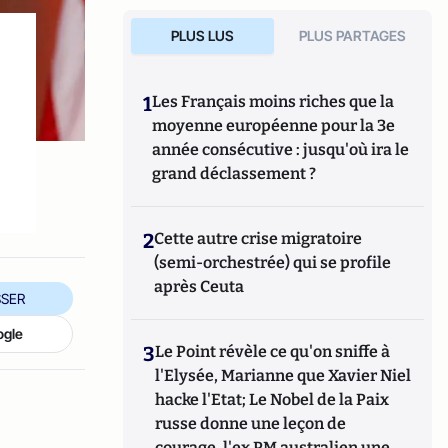
PLUS LUS
PLUS PARTAGES
1
Les Français moins riches que la
moyenne européenne pour la 3e
année consécutive : jusqu'où ira le
grand déclassement ?
2
Cette autre crise migratoire
(semi-orchestrée) qui se profile
après Ceuta
SER
ogle
3
Le Point révèle ce qu'on sniffe à
l'Elysée, Marianne que Xavier Niel
hacke l'Etat; Le Nobel de la Paix
russe donne une leçon de
courage, l'ex PM australien une