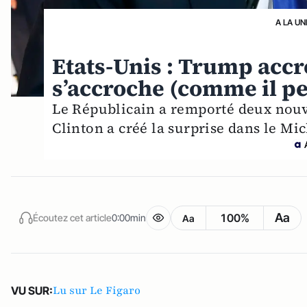
A LA UN
Etats-Unis : Trump accr
s’accroche (comme il pe
Le Républicain a remporté deux nouve
Clinton a créé la surprise dans le Mi
Aa
100%
Écoutez cet article
0:00min
Aa
Lu sur Le Figaro
VU SUR: