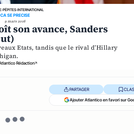
E
›
PÉPITES
›
INTERNATIONAL
CA SE PRECISE
9 mars 2016
oît son avance, Sanders
ut)
aux Etats, tandis que le rival d’Hillary
chigan.
Atlantico Rédaction
PARTAGER
CLAS
Ajouter Atlantico en favori sur Go