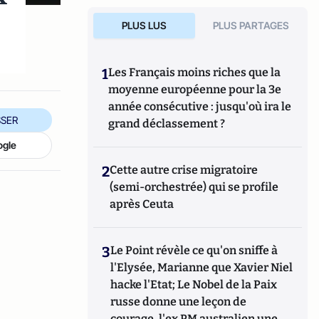
PLUS LUS
PLUS PARTAGES
1
Les Français moins riches que la
moyenne européenne pour la 3e
année consécutive : jusqu'où ira le
SER
grand déclassement ?
ogle
2
Cette autre crise migratoire
(semi-orchestrée) qui se profile
après Ceuta
3
Le Point révèle ce qu'on sniffe à
l'Elysée, Marianne que Xavier Niel
hacke l'Etat; Le Nobel de la Paix
russe donne une leçon de
courage, l'ex PM australien une