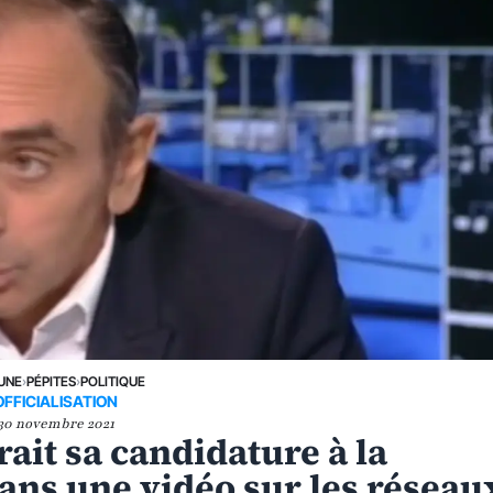
 UNE
›
PÉPITES
›
POLITIQUE
OFFICIALISATION
30 novembre 2021
it sa candidature à la
dans une vidéo sur les réseau