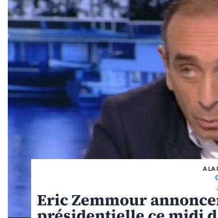
A LA
Eric Zemmour annoncera
présidentielle ce midi 