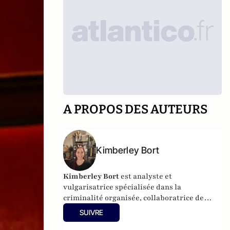
A PROPOS DES AUTEURS
Kimberley Bort
Kimberley Bort
est analyste et
vulgarisatrice spécialisée dans la
criminalité organisée, collaboratrice de
CrimOrg.com et à la tête de
Mobstars
SUIVRE
Stories
, un projet de contenus sur les