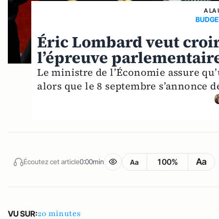
A LA
BUDGE
Éric Lombard veut croi
l’épreuve parlementair
Le ministre de l’Économie assure qu’u
alors que le 8 septembre s’annonce d
Aa
100%
Écoutez cet article
0:00min
Aa
20 minutes
VU SUR: