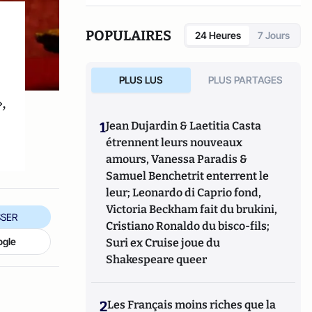
réseaux sociaux qui explore les dynamiques
du crime organisé et ses représentations.
POPULAIRES
24 Heures
7 Jours
PLUS LUS
PLUS PARTAGES
,
1
Jean Dujardin & Laetitia Casta
étrennent leurs nouveaux
amours, Vanessa Paradis &
Samuel Benchetrit enterrent le
leur; Leonardo di Caprio fond,
Victoria Beckham fait du brukini,
SER
Cristiano Ronaldo du bisco-fils;
ogle
Suri ex Cruise joue du
Shakespeare queer
2
Les Français moins riches que la