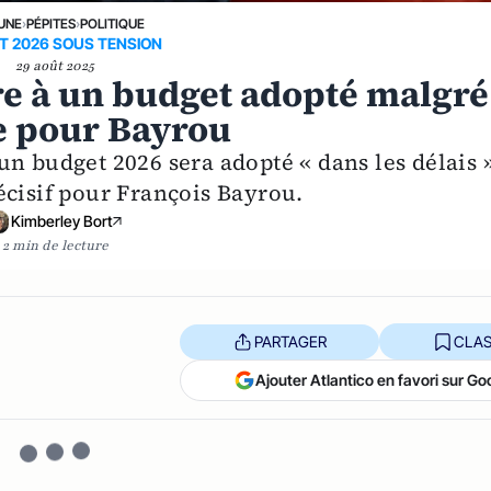
 UNE
›
PÉPITES
›
POLITIQUE
T 2026 SOUS TENSION
29 août 2025
re à un budget adopté malgré
e pour Bayrou
n budget 2026 sera adopté « dans les délais »
écisif pour François Bayrou.
Kimberley Bort
2 min de lecture
PARTAGER
CLAS
Ajouter Atlantico en favori sur Go