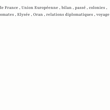
de France ,
Union Européenne ,
bilan ,
passé ,
colonies ,
lomates ,
Elysée ,
Oran ,
relations diplomatiques ,
voyage