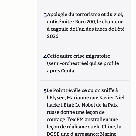
3
Apologie du terrorisme et du viol,
antisémite : Boro 700, le chanteur
à cagoule de l’un des tubes de l’été
2026
4
Cette autre crise migratoire
(semi-orchestrée) qui se profile
après Ceuta
5
Le Point révèle ce qu'on sniffe à
l'Elysée, Marianne que Xavier Niel
hacke l'Etat; Le Nobel de la Paix
russe donne une leçon de
courage, l'ex PM australien une
leçon de réalisme sur la Chine, la
DGSE une d'arrogance; Marine