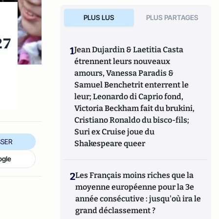
PLUS LUS
PLUS PARTAGES
27
1
Jean Dujardin & Laetitia Casta
étrennent leurs nouveaux
amours, Vanessa Paradis &
Samuel Benchetrit enterrent le
leur; Leonardo di Caprio fond,
Victoria Beckham fait du brukini,
Cristiano Ronaldo du bisco-fils;
Suri ex Cruise joue du
SER
Shakespeare queer
ogle
2
Les Français moins riches que la
moyenne européenne pour la 3e
année consécutive : jusqu'où ira le
grand déclassement ?