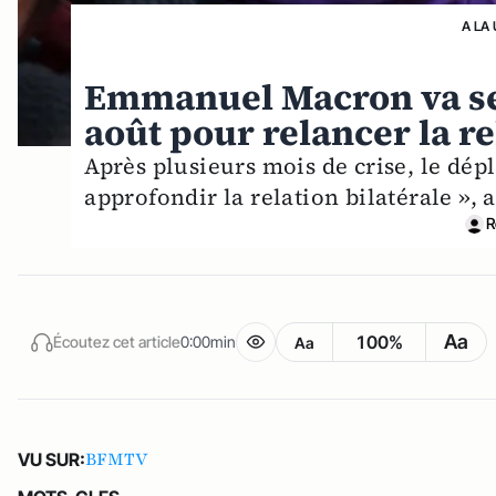
A LA
Emmanuel Macron va se 
août pour relancer la re
Après plusieurs mois de crise, le dép
approfondir la relation bilatérale »,
R
Aa
100%
Écoutez cet article
0:00min
Aa
BFMTV
VU SUR: