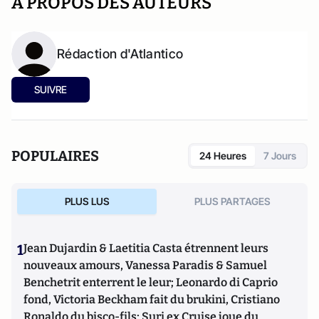
A PROPOS DES AUTEURS
Rédaction d'Atlantico
SUIVRE
POPULAIRES
24 Heures
7 Jours
PLUS LUS
PLUS PARTAGES
1
Jean Dujardin & Laetitia Casta étrennent leurs
nouveaux amours, Vanessa Paradis & Samuel
Benchetrit enterrent le leur; Leonardo di Caprio
fond, Victoria Beckham fait du brukini, Cristiano
Ronaldo du bisco-fils; Suri ex Cruise joue du