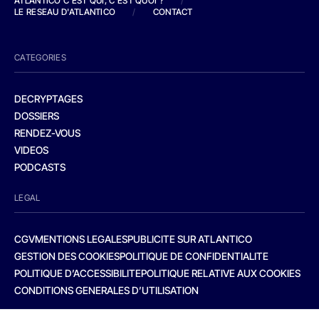
ATLANTICO C'EST QUI, C'EST QUOI ?
/
LE RESEAU D'ATLANTICO
/
CONTACT
CATEGORIES
DECRYPTAGES
DOSSIERS
RENDEZ-VOUS
VIDEOS
PODCASTS
LEGAL
CGV
MENTIONS LEGALES
PUBLICITE SUR ATLANTICO
GESTION DES COOKIES
POLITIQUE DE CONFIDENTIALITE
POLITIQUE D’ACCESSIBILITE
POLITIQUE RELATIVE AUX COOKIES
CONDITIONS GENERALES D’UTILISATION