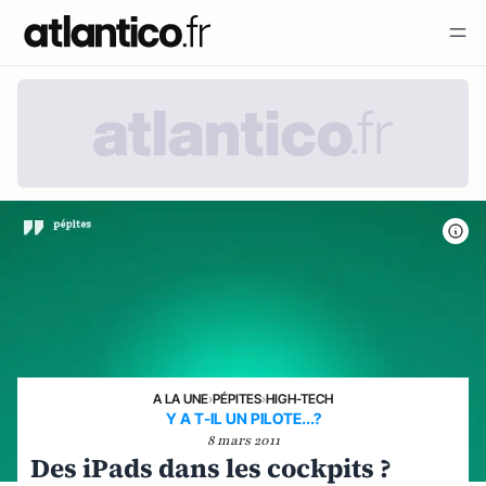
A LA UNE
›
PÉPITES
›
HIGH-TECH
Y A T-IL UN PILOTE...?
8 mars 2011
Des iPads dans les cockpits ?