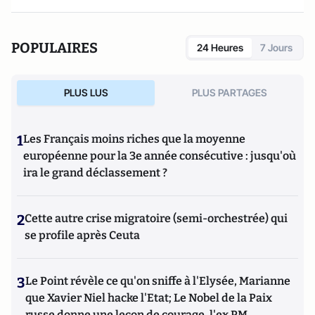
POPULAIRES
24 Heures
7 Jours
PLUS LUS
PLUS PARTAGES
1
Les Français moins riches que la moyenne
européenne pour la 3e année consécutive : jusqu'où
ira le grand déclassement ?
2
Cette autre crise migratoire (semi-orchestrée) qui
se profile après Ceuta
3
Le Point révèle ce qu'on sniffe à l'Elysée, Marianne
que Xavier Niel hacke l'Etat; Le Nobel de la Paix
russe donne une leçon de courage, l'ex PM