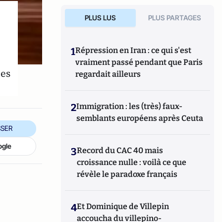
PLUS LUS
PLUS PARTAGES
s
1
Répression en Iran : ce qui s'est
vraiment passé pendant que Paris
ces
regardait ailleurs
2
Immigration : les (très) faux-
semblants européens après Ceuta
SER
ogle
3
Record du CAC 40 mais
croissance nulle : voilà ce que
révèle le paradoxe français
4
Et Dominique de Villepin
accoucha du villepino-