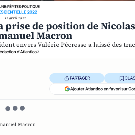
 UNE
›
PÉPITES
›
POLITIQUE
ESIDENTIELLE 2022
12 avril 2022
a prise de position de Nicola
mmanuel Macron
ident envers Valérie Pécresse a laissé des tra
édaction d'Atlantico
PARTAGER
CLAS
Ajouter Atlantico en favori sur Go
anuel Macron