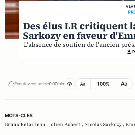
A LA
PR
Des élus LR critiquent l
Sarkozy en faveur d'E
L'absence de soutien de l'ancien prés
R
Aa
100%
Écoutez cet article
0:00min
Aa
MOTS-CLES
Bruno Retailleau ,
Julien Aubert ,
Nicolas Sarkozy ,
Emm