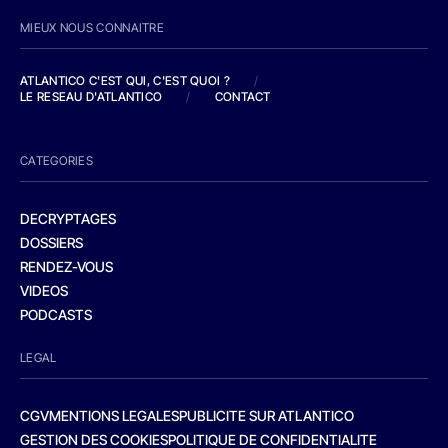
MIEUX NOUS CONNAITRE
ATLANTICO C'EST QUI, C'EST QUOI ?
/
LE RESEAU D'ATLANTICO
/
CONTACT
CATEGORIES
DECRYPTAGES
DOSSIERS
RENDEZ-VOUS
VIDEOS
PODCASTS
LEGAL
CGV
MENTIONS LEGALES
PUBLICITE SUR ATLANTICO
GESTION DES COOKIES
POLITIQUE DE CONFIDENTIALITE