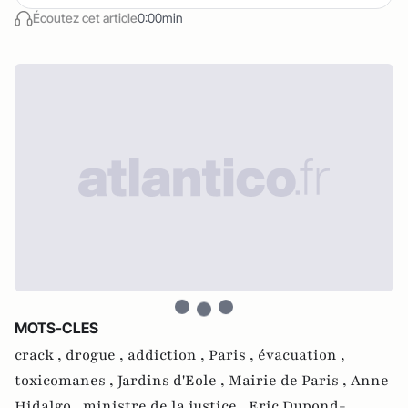
Écoutez cet article
0:00min
MOTS-CLES
crack ,
drogue ,
addiction ,
Paris ,
évacuation ,
toxicomanes ,
Jardins d'Eole ,
Mairie de Paris ,
Anne
Hidalgo ,
ministre de la justice ,
Eric Dupond-