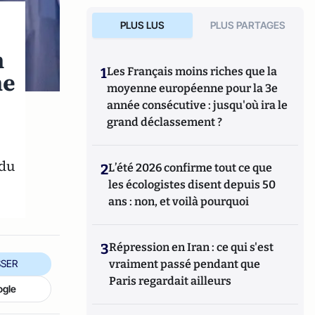
PLUS LUS
PLUS PARTAGES
n
1
Les Français moins riches que la
he
moyenne européenne pour la 3e
année consécutive : jusqu'où ira le
grand déclassement ?
,
 du
2
L’été 2026 confirme tout ce que
les écologistes disent depuis 50
ans : non, et voilà pourquoi
3
Répression en Iran : ce qui s'est
SER
vraiment passé pendant que
Paris regardait ailleurs
ogle