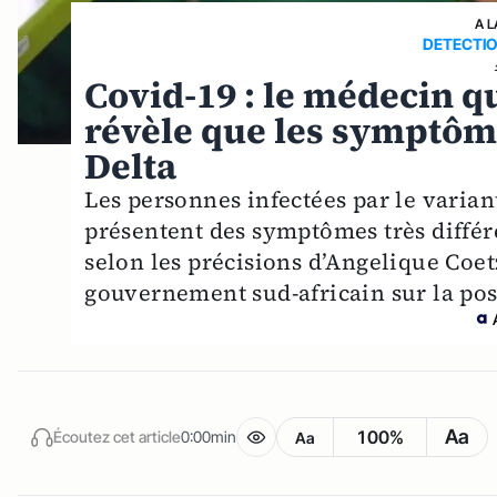
A L
DETECTI
Covid-19 : le médecin q
révèle que les symptôme
Delta
Les personnes infectées par le varia
présentent des symptômes très différe
selon les précisions d’Angelique Coet
gouvernement sud-africain sur la pos
Aa
100%
Écoutez cet article
0:00min
Aa