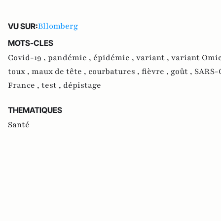
Bllomberg
VU SUR:
MOTS-CLES
Covid-19 ,
pandémie ,
épidémie ,
variant ,
variant Omi
toux ,
maux de tête ,
courbatures ,
fièvre ,
goût ,
SARS-C
France ,
test ,
dépistage
THEMATIQUES
Santé