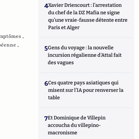
4
Xavier Driencourt : l’arrestation
du chef de la DZ Mafia ne signe
qu’une vraie-fausse détente entre
Paris et Alger
mptômes ,
éenne ,
5
Gens du voyage : la nouvelle
incursion régalienne d'Attal fait
des vagues
6
Ces quatre pays asiatiques qui
misent sur l’IA pour renverser la
table
7
Et Dominique de Villepin
accoucha du villepino-
macronisme