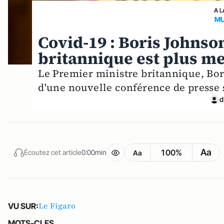
A L
MU
Covid-19 : Boris Johnso
britannique est plus me
Le Premier ministre britannique, Bor
d'une nouvelle conférence de presse 
d
Aa
100%
Écoutez cet article
0:00min
Aa
Le Figaro
VU SUR:
MOTS-CLES