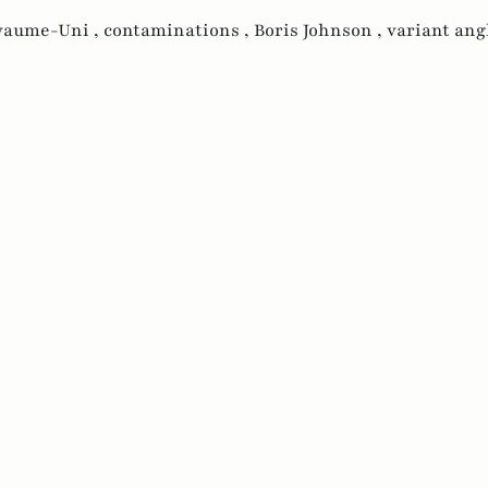
yaume-Uni ,
contaminations ,
Boris Johnson ,
variant angl