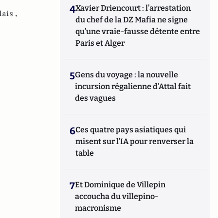
4
Xavier Driencourt : l’arrestation
ais ,
du chef de la DZ Mafia ne signe
qu’une vraie-fausse détente entre
Paris et Alger
5
Gens du voyage : la nouvelle
incursion régalienne d'Attal fait
des vagues
6
Ces quatre pays asiatiques qui
misent sur l’IA pour renverser la
table
7
Et Dominique de Villepin
accoucha du villepino-
macronisme