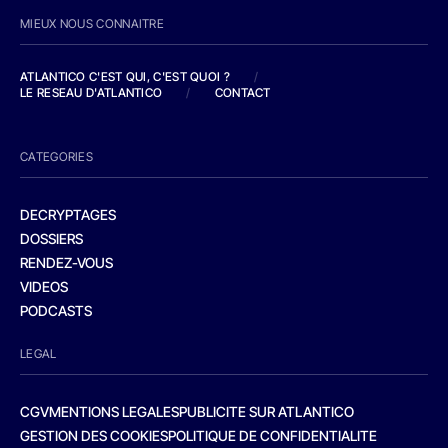
MIEUX NOUS CONNAITRE
ATLANTICO C'EST QUI, C'EST QUOI ?
/
LE RESEAU D'ATLANTICO
/
CONTACT
CATEGORIES
DECRYPTAGES
DOSSIERS
RENDEZ-VOUS
VIDEOS
PODCASTS
LEGAL
CGV
MENTIONS LEGALES
PUBLICITE SUR ATLANTICO
GESTION DES COOKIES
POLITIQUE DE CONFIDENTIALITE