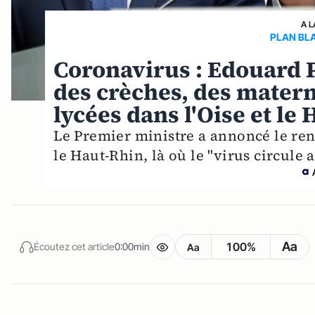
A L
PLAN BL
Coronavirus : Edouard 
des crèches, des materne
lycées dans l'Oise et le
Le Premier ministre a annoncé le ren
le Haut-Rhin, là où le "virus circule
Aa
100%
Écoutez cet article
0:00min
Aa