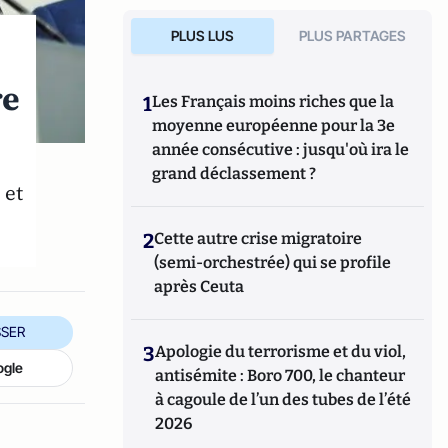
PLUS LUS
PLUS PARTAGES
re
1
Les Français moins riches que la
moyenne européenne pour la 3e
année consécutive : jusqu'où ira le
grand déclassement ?
 et
2
Cette autre crise migratoire
(semi-orchestrée) qui se profile
après Ceuta
SER
3
Apologie du terrorisme et du viol,
ogle
antisémite : Boro 700, le chanteur
à cagoule de l’un des tubes de l’été
2026