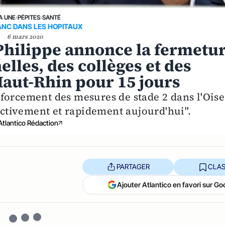
A UNE
›
PÉPITES
›
SANTÉ
ANC DANS LES HOPITAUX
6 mars 2020
Philippe annonce la fermetu
lles, des collèges et des
 Haut-Rhin pour 15 jours
forcement des mesures de stade 2 dans l'Oise
 activement et rapidement aujourd'hui".
Atlantico Rédaction
PARTAGER
CLAS
Ajouter Atlantico en favori sur Go