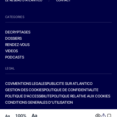
LE RESEAU D'ATLANTICO
/
CONTACT
CATEGORIES
DECRYPTAGES
DOSSIERS
RENDEZ-VOUS
VIDEOS
PODCASTS
LEGAL
CGV
MENTIONS LEGALES
PUBLICITE SUR ATLANTICO
GESTION DES COOKIES
POLITIQUE DE CONFIDENTIALITE
POLITIQUE D’ACCESSIBILITE
POLITIQUE RELATIVE AUX COOKIES
CONDITIONS GENERALES D’UTILISATION
Aa
100%
Aa