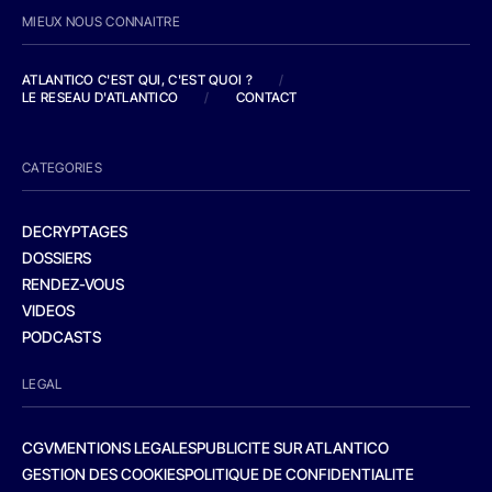
MIEUX NOUS CONNAITRE
ATLANTICO C'EST QUI, C'EST QUOI ?
/
LE RESEAU D'ATLANTICO
/
CONTACT
CATEGORIES
DECRYPTAGES
DOSSIERS
RENDEZ-VOUS
VIDEOS
PODCASTS
LEGAL
CGV
MENTIONS LEGALES
PUBLICITE SUR ATLANTICO
GESTION DES COOKIES
POLITIQUE DE CONFIDENTIALITE