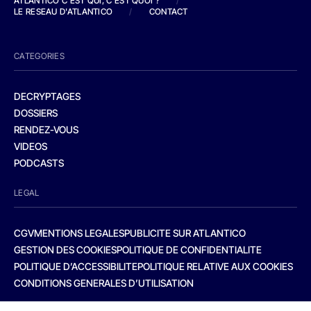
ATLANTICO C'EST QUI, C'EST QUOI ?
/
LE RESEAU D'ATLANTICO
/
CONTACT
CATEGORIES
DECRYPTAGES
DOSSIERS
RENDEZ-VOUS
VIDEOS
PODCASTS
LEGAL
CGV
MENTIONS LEGALES
PUBLICITE SUR ATLANTICO
GESTION DES COOKIES
POLITIQUE DE CONFIDENTIALITE
POLITIQUE D’ACCESSIBILITE
POLITIQUE RELATIVE AUX COOKIES
CONDITIONS GENERALES D’UTILISATION