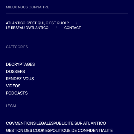
MIEUX NOUS CONNAITRE
ATLANTICO C'EST QUI, C'EST QUOI ?
/
LE RESEAU D'ATLANTICO
/
CONTACT
CATEGORIES
DECRYPTAGES
DOSSIERS
RENDEZ-VOUS
VIDEOS
PODCASTS
LEGAL
CGV
MENTIONS LEGALES
PUBLICITE SUR ATLANTICO
GESTION DES COOKIES
POLITIQUE DE CONFIDENTIALITE