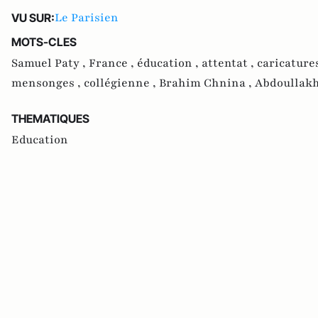
Le Parisien
VU SUR:
MOTS-CLES
Samuel Paty ,
France ,
éducation ,
attentat ,
caricature
mensonges ,
collégienne ,
Brahim Chnina ,
Abdoullakh
THEMATIQUES
Education