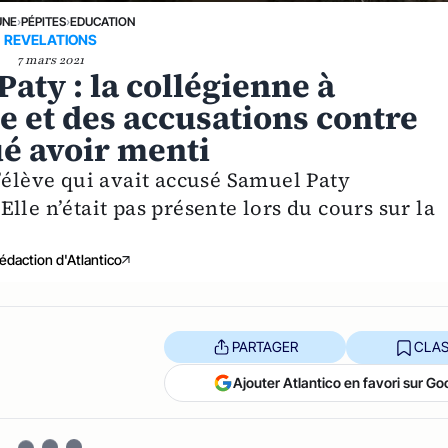
UNE
›
PÉPITES
›
EDUCATION
REVELATIONS
7 mars 2021
aty : la collégienne à
e et des accusations contre
ué avoir menti
’élève qui avait accusé Samuel Paty
lle n’était pas présente lors du cours sur la
édaction d'Atlantico
PARTAGER
CLAS
Ajouter Atlantico en favori sur Go