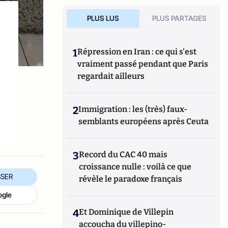
PLUS LUS
PLUS PARTAGES
1
Répression en Iran : ce qui s'est
vraiment passé pendant que Paris
regardait ailleurs
2
Immigration : les (très) faux-
semblants européens après Ceuta
3
Record du CAC 40 mais
croissance nulle : voilà ce que
SER
révèle le paradoxe français
ogle
4
Et Dominique de Villepin
accoucha du villepino-